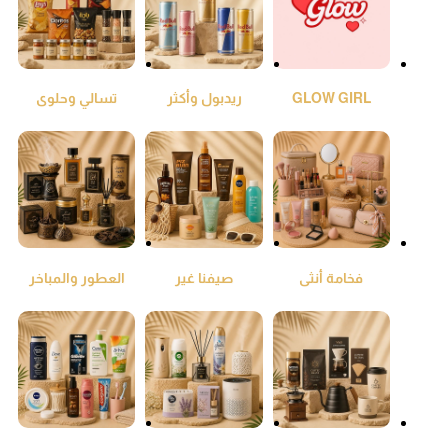
GLOW GIRL
ريدبول وأكثر
تسالي وحلوى
فخامة أنثى
صيفنا غير
العطور والمباخر
والعود