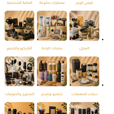
كوفي كورنر
معطرات متنوعة
العناية الشخصية
ومنقي جو
المنزل
منتجات الراحة
الباربكيو والتخييم
والطمئنينة
سلات المهملات
شامبو وبلسم
المحتوى والصوتيات
واكياس النفايات