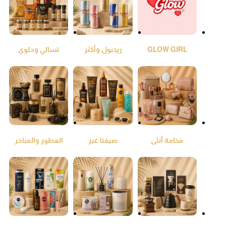
GLOW GIRL
ريدبول وأكثر
تسالي وحلوى
فخامة أنثى
صيفنا غير
العطور والمباخر
والعود