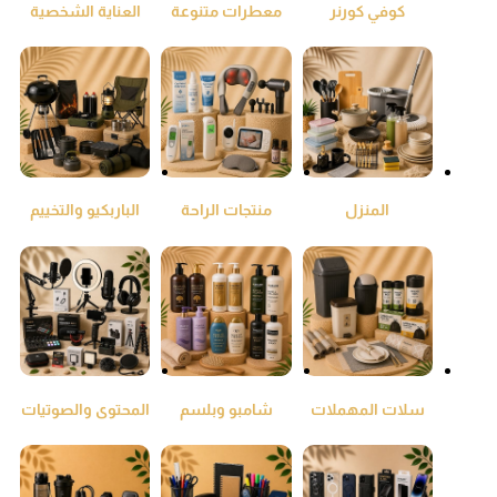
كوفي كورنر
معطرات متنوعة
العناية الشخصية
ومنقي جو
المنزل
منتجات الراحة
الباربكيو والتخييم
والطمئنينة
سلات المهملات
شامبو وبلسم
المحتوى والصوتيات
واكياس النفايات