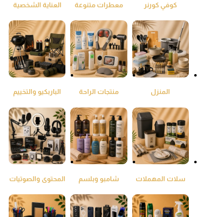
كوفي كورنر
معطرات متنوعة
العناية الشخصية
ومنقي جو
المنزل
منتجات الراحة
الباربكيو والتخييم
والطمئنينة
سلات المهملات
شامبو وبلسم
المحتوى والصوتيات
واكياس النفايات