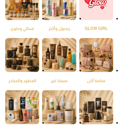
GLOW GIRL
ريدبول وأكثر
تسالي وحلوى
فخامة أنثى
صيفنا غير
العطور والمباخر
والعود