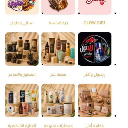
GLOW GIRL
درة الماسة
تسالي وحلوى
ريدبول وأكثر
صيفنا غير
العطور والمباخر
والعود
فخامة أنثى
معطرات متنوعة
العناية الشخصية