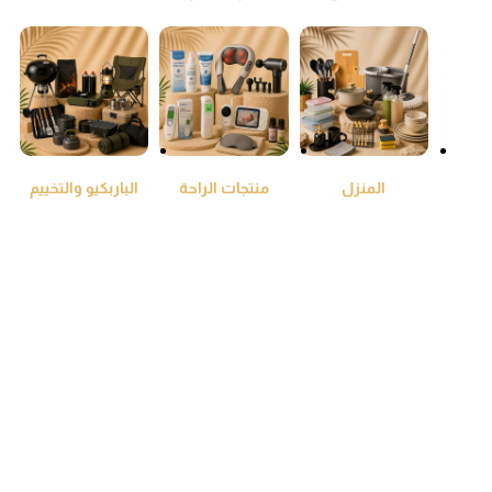
ومنقي جو
المنزل
منتجات الراحة
الباربكيو والتخييم
والطمئنينة
سلات المهملات
شامبو وبلسم
المحتوى والصوتيات
واكياس النفايات