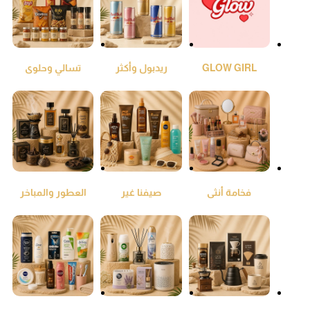
GLOW GIRL
ريدبول وأكثر
تسالي وحلوى
فخامة أنثى
صيفنا غير
العطور والمباخر
والعود