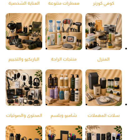
كوفي كورنر
معطرات متنوعة
العناية الشخصية
ومنقي جو
المنزل
منتجات الراحة
الباربكيو والتخييم
والطمئنينة
سلات المهملات
شامبو وبلسم
المحتوى والصوتيات
واكياس النفايات