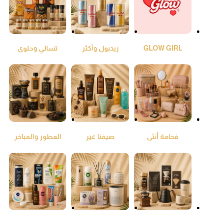
GLOW GIRL
ريدبول وأكثر
تسالي وحلوى
فخامة أنثى
صيفنا غير
العطور والمباخر
والعود