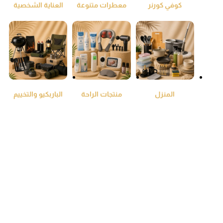
كوفي كورنر
معطرات متنوعة
العناية الشخصية
ومنقي جو
المنزل
منتجات الراحة
الباربكيو والتخييم
والطمئنينة
سلات المهملات
شامبو وبلسم
المحتوى والصوتيات
واكياس النفايات