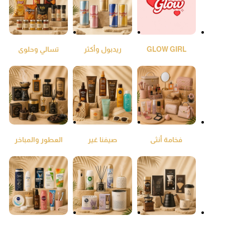
GLOW GIRL
ريدبول وأكثر
تسالي وحلوى
فخامة أنثى
صيفنا غير
العطور والمباخر
والعود