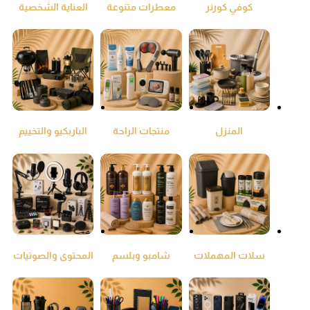
كوفي كورنر
معطرات متنوعة
العناية الشخصية
ومنقي جو
المنزل
منتجات الراحة
الباربكيو والتخييم
والطمئنينة
سلات المهملات
شامبو وبلسم
المحتوى والصوتيات
واكياس النفايات