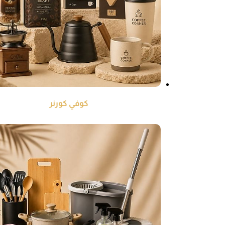
كوفي كورنر