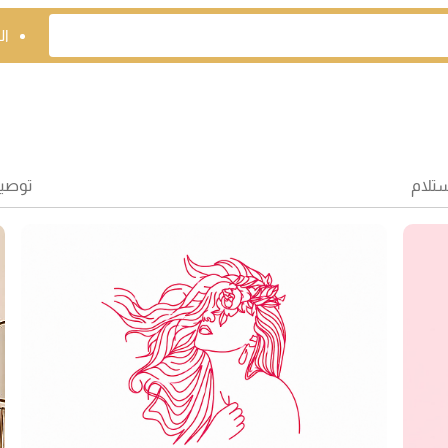
ال
ستلام
توصي