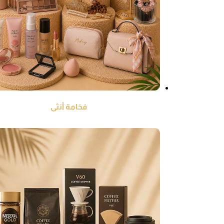
فخامة أنثى