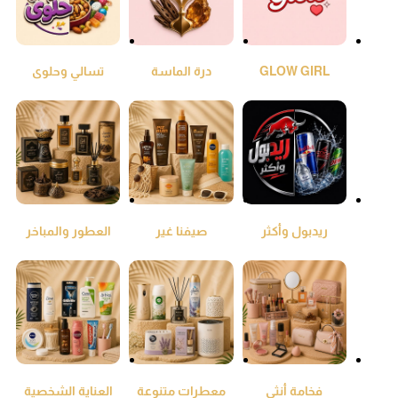
GLOW GIRL
درة الماسة
تسالي وحلوى
ريدبول وأكثر
صيفنا غير
العطور والمباخر
والعود
فخامة أنثى
معطرات متنوعة
العناية الشخصية