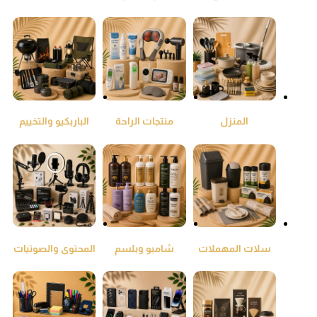
ومنقي جو
المنزل
منتجات الراحة
الباربكيو والتخييم
والطمئنينة
سلات المهملات
شامبو وبلسم
المحتوى والصوتيات
واكياس النفايات