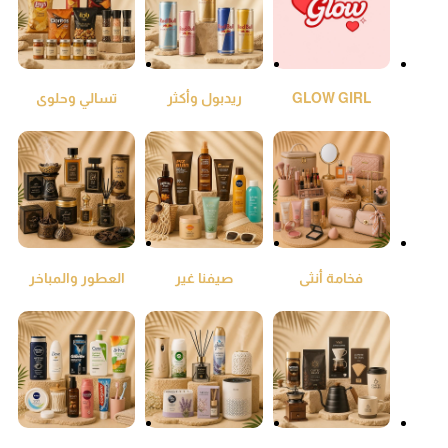
GLOW GIRL
ريدبول وأكثر
تسالي وحلوى
فخامة أنثى
صيفنا غير
العطور والمباخر
والعود