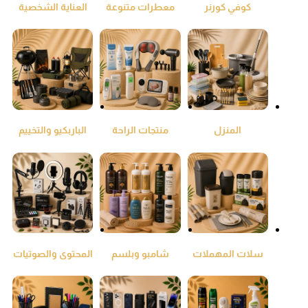
كوفي كورنر
معطرات متنوعة
العناية الشخصية
ومنقي جو
المنزل
منتجات الراحة
الباربكيو والتخييم
والطمئنينة
سلات المهملات
شامبو وبلسم
المحتوى والصوتيات
واكياس النفايات